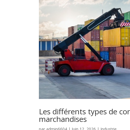
Les différents types de con
marchandises
par
admin6604
|
Juin 12, 2026
|
Industrie