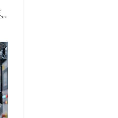
r
froid