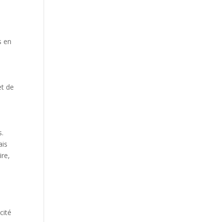
s en
et de
s.
ais
ire,
cité