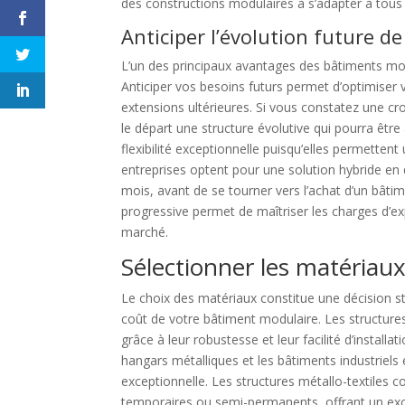
des constructions modulaires à s’adapter à tous 
Anticiper l’évolution future de
L’un des principaux avantages des bâtiments modu
Anticiper vos besoins futurs permet d’optimiser v
extensions ultérieures. Si vous constatez une cr
le départ une structure évolutive qui pourra êtr
flexibilité exceptionnelle puisqu’elles permette
entreprises optent pour une solution hybride e
mois, avant de se tourner vers l’achat d’un bâti
progressive permet de maîtriser les charges d’ex
marché.
Sélectionner les matériau
Le choix des matériaux constitue une décision str
coût de votre bâtiment modulaire. Les structur
grâce à leur robustesse et leur facilité d’installa
hangars métalliques et les bâtiments industriels 
exceptionnelle. Les structures métallo-textiles 
temporaires ou semi-permanents, offrant un excel