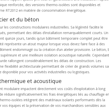
mique renforcée, des versions thermo-isolées sont disponibles et
orme RT2012 en matière de consommation énergétique.
cier et du béton
 les constructions modulaires industrielles. Sa légèreté facilite le
ués, permettant des délais d’installation remarquablement courts. Un
ent quinze jours, tandis qu’un bâtiment temporaire complet peut être
dité représente un atout majeur lorsque vous devez faire face à des
iment endommagé ou la création d’un atelier provisoire. Le béton, 
e supérieure et une meilleure isolation acoustique naturelle. Cependant
urde rallongent considérablement les délais de construction. Les
e flexibilité architecturale permettant de créer de grands volumes s
 disponible pour vos activités industrielles ou logistiques.
 thermique et acoustique
t modulaire impactent directement vos coûts d’exploitation à long
e réduire significativement les frais énergétiques liés au chauffage e
s thermo-isolées intègrent des matériaux isolants performants dès la
r vos équipes et la préservation de vos marchandises sensibles aux