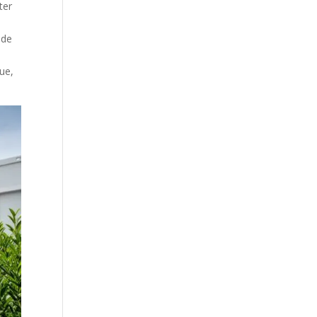
ter
 de
que,