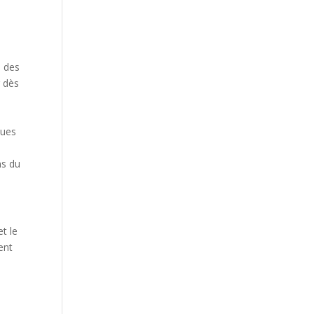
à des
r dès
ques
ns du
t le
ent
.