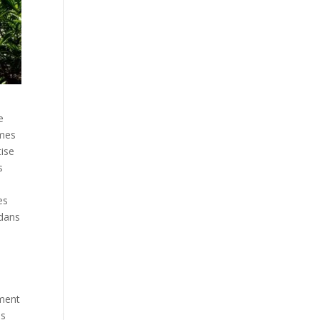
e
êmes
tise
s
es
 dans
ument
es