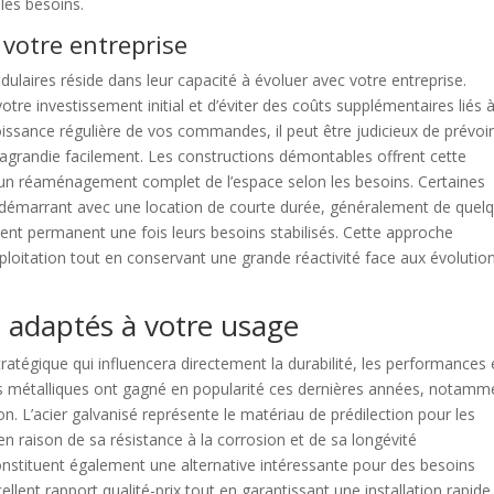
les besoins.
 votre entreprise
laires réside dans leur capacité à évoluer avec votre entreprise.
otre investissement initial et d’éviter des coûts supplémentaires liés 
oissance régulière de vos commandes, il peut être judicieux de prévoi
e agrandie facilement. Les constructions démontables offrent cette
nt un réaménagement complet de l’espace selon les besoins. Certaines
n démarrant avec une location de courte durée, généralement de quel
ment permanent une fois leurs besoins stabilisés. Cette approche
ploitation tout en conservant une grande réactivité face aux évolutio
x adaptés à votre usage
atégique qui influencera directement la durabilité, les performances e
es métalliques ont gagné en popularité ces dernières années, notamm
tion. L’acier galvanisé représente le matériau de prédilection pour les
en raison de sa résistance à la corrosion et de sa longévité
constituent également une alternative intéressante pour des besoins
lent rapport qualité-prix tout en garantissant une installation rapide