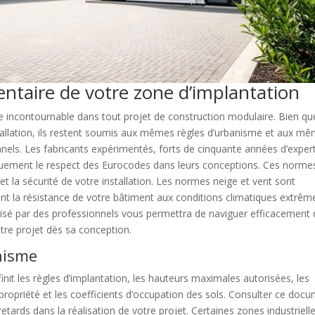
entaire de votre zone d’implantation
 incontournable dans tout projet de construction modulaire. Bien qu
nstallation, ils restent soumis aux mêmes règles d’urbanisme et aux m
nnels. Les fabricants expérimentés, forts de cinquante années d’exper
iquement le respect des Eurocodes dans leurs conceptions. Ces norme
 et la sécurité de votre installation. Les normes neige et vent sont
ent la résistance de votre bâtiment aux conditions climatiques extrêm
sé par des professionnels vous permettra de naviguer efficacement
tre projet dès sa conception.
anisme
it les règles d’implantation, les hauteurs maximales autorisées, les
 propriété et les coefficients d’occupation des sols. Consulter ce doc
ards dans la réalisation de votre projet. Certaines zones industriell