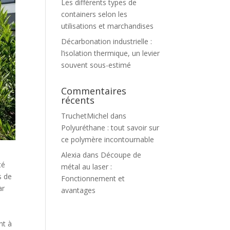
Les différents types de
containers selon les
utilisations et marchandises
Décarbonation industrielle :
l’isolation thermique, un levier
souvent sous-estimé
Commentaires
récents
TruchetMichel
dans
Polyuréthane : tout savoir sur
ce polymère incontournable
Alexia
dans
Découpe de
té
métal au laser :
s de
Fonctionnement et
ar
avantages
e
nt à