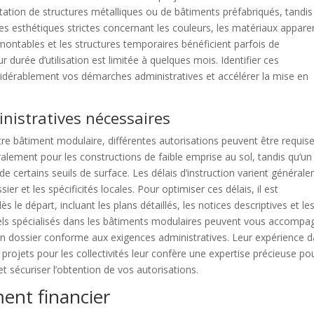
antation de structures métalliques ou de bâtiments préfabriqués, tandi
es esthétiques strictes concernant les couleurs, les matériaux appare
montables et les structures temporaires bénéficient parfois de
 durée d’utilisation est limitée à quelques mois. Identifier ces
sidérablement vos démarches administratives et accélérer la mise en
inistratives nécessaires
tre bâtiment modulaire, différentes autorisations peuvent être requise
ralement pour les constructions de faible emprise au sol, tandis qu’un
de certains seuils de surface. Les délais d’instruction varient général
er et les spécificités locales. Pour optimiser ces délais, il est
e départ, incluant les plans détaillés, les notices descriptives et le
els spécialisés dans les bâtiments modulaires peuvent vous accompa
un dossier conforme aux exigences administratives. Leur expérience 
 projets pour les collectivités leur confère une expertise précieuse po
et sécuriser l’obtention de vos autorisations.
ment financier