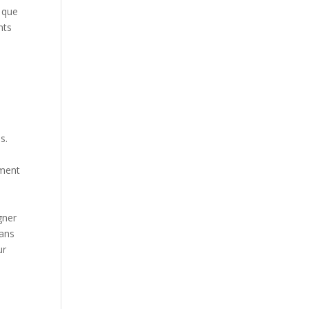
s que
nts
s.
ement
s
gner
dans
ur