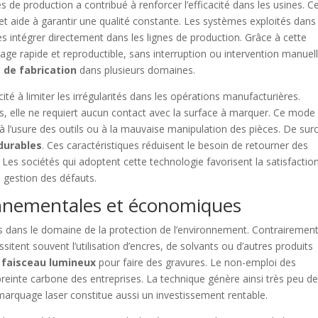
 de production a contribué à renforcer l’efficacité dans les usines. C
et aide à garantir une qualité constante. Les systèmes exploités dans
s intégrer directement dans les lignes de production. Grâce à cette
age rapide et reproductible, sans interruption ou intervention manuell
 de fabrication
dans plusieurs domaines.
é à limiter les irrégularités dans les opérations manufacturières.
es, elle ne requiert aucun contact avec la surface à marquer. Ce mode
à l’usure des outils ou à la mauvaise manipulation des pièces. De surc
durables
. Ces caractéristiques réduisent le besoin de retourner des
s sociétés qui adoptent cette technologie favorisent la satisfactio
la gestion des défauts.
onnementales et économiques
s dans le domaine de la protection de l’environnement. Contrairemen
tent souvent l’utilisation d’encres, de solvants ou d’autres produits
e faisceau lumineux
pour faire des gravures. Le non-emploi des
einte carbone des entreprises. La technique génère ainsi très peu d
arquage laser constitue aussi un investissement rentable.