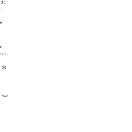
ette
 ce
e.
 de
roît,
n de
t aux
e