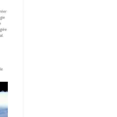
créer
rgie
e
égiée
al.
le