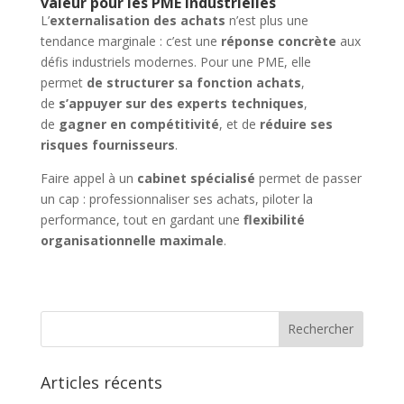
valeur pour les PME industrielles
L’
externalisation des achats
n’est plus une
tendance marginale : c’est une
réponse concrète
aux
défis industriels modernes. Pour une PME, elle
permet
de structurer sa fonction achats
,
de
s’appuyer sur des experts techniques
,
de
gagner en compétitivité
, et de
réduire ses
risques fournisseurs
.
Faire appel à un
cabinet spécialisé
permet de passer
un cap : professionnaliser ses achats, piloter la
performance, tout en gardant une
flexibilité
organisationnelle maximale
.
Articles récents