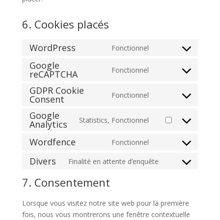
6. Cookies placés
WordPress
Fonctionnel
Consent
Google
to
Fonctionnel
reCAPTCHA
Consent
service
to
wordpress
GDPR Cookie
Fonctionnel
service
Consent
Consent
google-
to
Google
Statistics, Fonctionnel
recaptcha
service
Analytics
Consent
gdpr-
to
Wordfence
Fonctionnel
cookie-
Consent
service
consent
to
google-
Divers
Finalité en attente d’enquête
Consent
service
analytics
to
7. Consentement
wordfence
service
divers
Lorsque vous visitez notre site web pour la première
fois, nous vous montrerons une fenêtre contextuelle