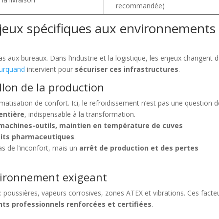
recommandée)
enjeux spécifiques aux environnements
as aux bureaux. Dans l’industrie et la logistique, les enjeux changent 
urquand
intervient pour
sécuriser ces infrastructures
.
llon de la production
imatisation de confort. Ici, le refroidissement n’est pas une question 
 entière
, indispensable à la transformation.
machines-outils, maintien en température de cuves
uits pharmaceutiques
.
as de l’inconfort, mais un
arrêt de production et des pertes
nvironnement exigeant
 : poussières, vapeurs corrosives, zones ATEX et vibrations. Ces facte
nts professionnels renforcées et certifiées
.