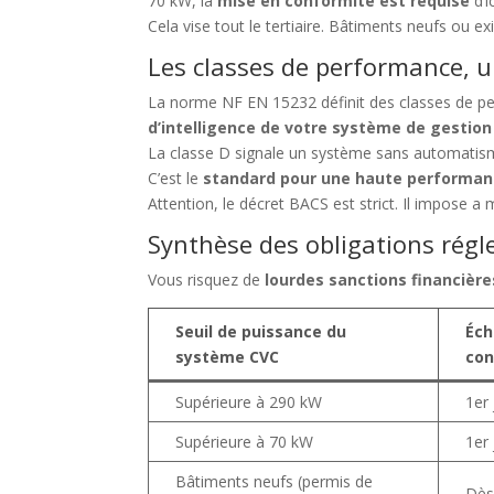
70 kW, la
mise en conformité est requise
d’i
Cela vise tout le tertiaire. Bâtiments neufs ou ex
Les classes de performance, u
La norme NF EN 15232 définit des classes de pe
d’intelligence de votre système de gestio
La classe D signale un système sans automatisme,
C’est le
standard pour une haute performan
Attention, le décret BACS est strict. Il impose 
Synthèse des obligations rég
Vous risquez de
lourdes sanctions financière
Seuil de puissance du
Éch
système CVC
con
Supérieure à 290 kW
1er
Supérieure à 70 kW
1er
Bâtiments neufs (permis de
Dès 