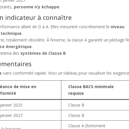
ci janvier 2027.
istants,
personne n’y échappe
.
n indicateur à connaître
rformance allant de D à A. Elles mesurent concrètement le
niveau
n technique
.
 totalement obsolète. À l’inverse, la classe A garantit un pilotage fi
ce énergétique
.
a minima des
systèmes de Classe B
.
lementaires
s
sans conformité rapide. Voici un tableau pour visualiser les exigence
éance de mise en
Classe BACS minimale
formité
requise
 janvier 2025
Classe B
 janvier 2027
Classe B
Classe A (fortement
la livraison