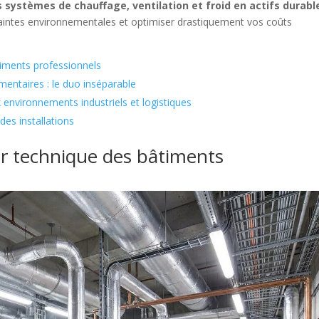
 systèmes de chauffage, ventilation et froid en actifs durabl
raintes environnementales et optimiser drastiquement vos coûts
iments professionnels
entaires : le duo inséparable
x environnements industriels et logistiques
 des installations
ur technique des bâtiments