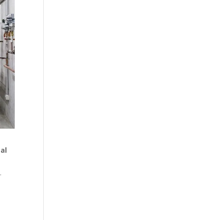
al
s
.