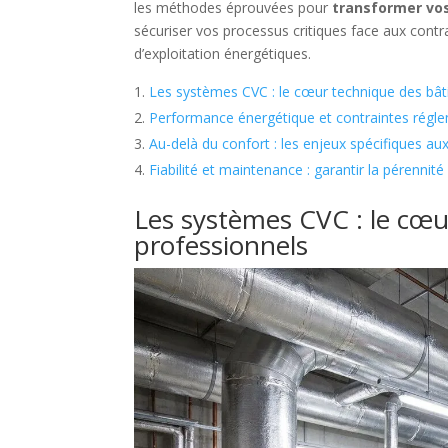
les méthodes éprouvées pour
transformer vos
sécuriser vos processus critiques face aux cont
d’exploitation énergétiques.
Les systèmes CVC : le cœur technique des bât
Performance énergétique et contraintes réglem
Au-delà du confort : les enjeux spécifiques au
Fiabilité et maintenance : garantir la pérennité
Les systèmes CVC : le cœ
professionnels