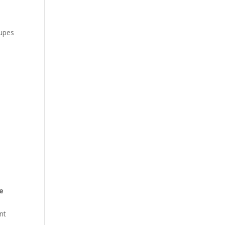
oupes
e
nt