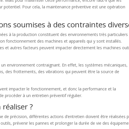
se. Mais pour maximiser cette performance, encore faut-il que les
ur potentiel. Pour cela, la maintenance préventive est une opération
ns soumises à des contraintes divers
inées à la production constituent des environnements très particuliers
on fonctionnement des machines et appareils qui y sont installés.
es et autres facteurs peuvent impacter directement les machines outi
n environnement contraignant. En effet, les systèmes mécaniques,
ns, des frottements, des vibrations qui peuvent être la source de
vent impacter le fonctionnement, et donc la performance et la
 de procéder à un entretien préventif régulier.
 réaliser ?
 de précision, différentes actions d’entretien doivent être réalisées 
outils, prévenir les pannes et prolonger la durée de vie des équipeme