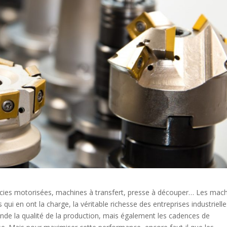
 scies motorisées, machines à transfert, presse à découper… Les mac
 qui en ont la charge, la véritable richesse des entreprises industrielle
nde la qualité de la production, mais également les cadences de