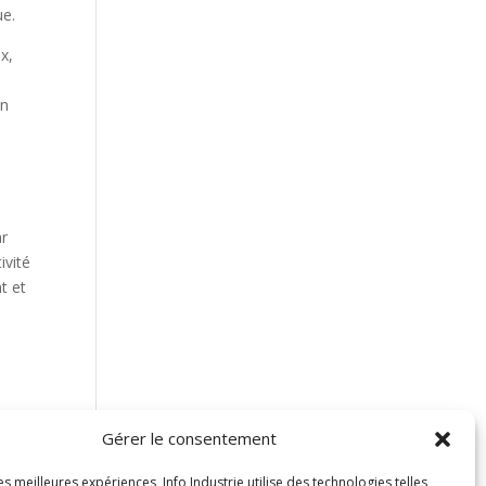
ue.
x,
en
ar
ivité
t et
Gérer le consentement
les meilleures expériences, Info Industrie utilise des technologies telles