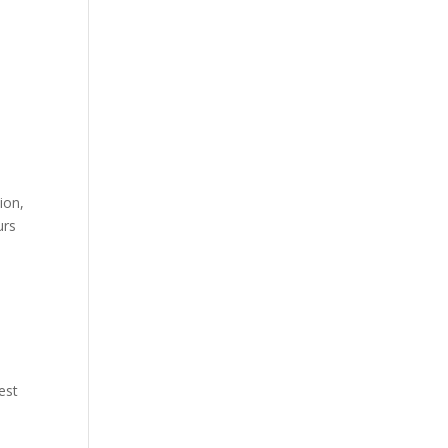
ion,
urs
est
t