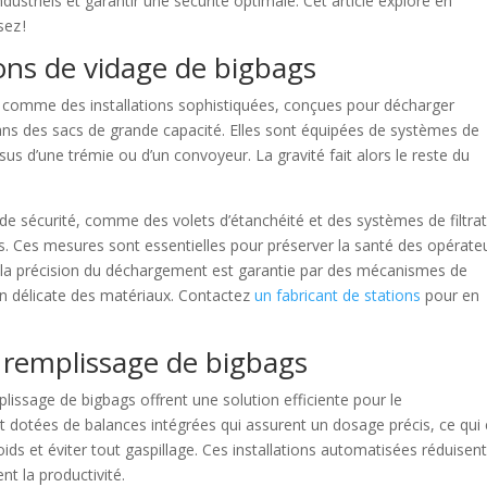
dustriels et garantir une sécurité optimale. Cet article explore en
ez !
ons de vidage de bigbags
t comme des installations sophistiquées, conçues pour décharger
ns des sacs de grande capacité. Elles sont équipées de systèmes de
s d’une trémie ou d’un convoyeur. La gravité fait alors le reste du
de sécurité, comme des volets d’étanchéité et des systèmes de filtrat
es. Ces mesures sont essentielles pour préserver la santé des opérate
s, la précision du déchargement est garantie par des mécanismes de
on délicate des matériaux. Contactez
un fabricant de stations
pour en
 remplissage de bigbags
emplissage de bigbags offrent une solution efficiente pour le
t dotées de balances intégrées qui assurent un dosage précis, ce qui 
oids et éviter tout gaspillage. Ces installations automatisées réduisen
t la productivité.