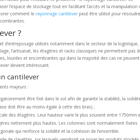
r l’espace de stockage tout en facilitant l’accès et la manipulation 
plorer comment le
rayonnage cantilever
peut être utilisé pour résoudre
encombrantes.
ever ?
et d’entreposage utilisés notamment dans le secteur de la logistique,
olage, l’artisanat, les étagères et racks classiques ne permettent pas 
gues, lourdes et encombrantes qui dans la majorité des cas ne peuvent
lever devient intéressant.
n cantilever
ments majeurs :
atoirement être fixé dans le sol afin de garantir la stabilité, la solidit
embase doit être au moins égale à cette des bras) ;
icale des étagères. Leur hauteur varie le plus souvent entre 1750mm 
agères nettement plus hautes. Les colonnes sont normalement fixées
gonale qui renforce la solidité et la cohésion de l’ensemble.
ide de clavettes, sur lesquels viendront se poser les produits stockés