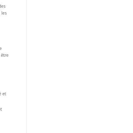
des
 les
de
 être
é et
et