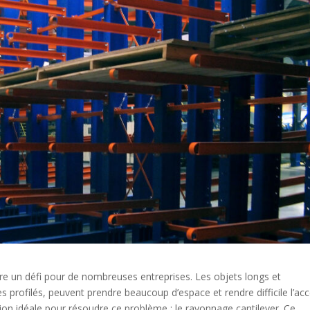
re un défi pour de nombreuses entreprises. Les objets longs et
es profilés, peuvent prendre beaucoup d’espace et rendre difficile l’ac
tion idéale pour résoudre ce problème : le rayonnage cantilever. Ce