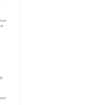
d’une
ême
ge,
pace