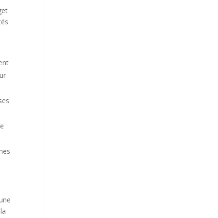
get
tés
ent
ur
ises
ne
rmes
 une
 la