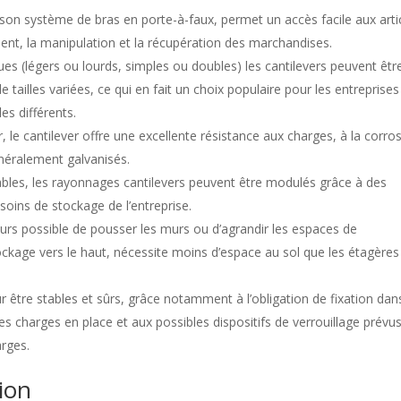
c son système de bras en porte-à-faux, permet un accès facile aux arti
ment, la manipulation et la récupération des marchandises.
iques (légers ou lourds, simples ou doubles) les cantilevers peuvent êtr
 tailles variées, ce qui en fait un choix populaire pour les entreprises
es différents.
, le cantilever offre une excellente résistance aux charges, à la corro
énéralement galvanisés.
bles, les rayonnages cantilevers peuvent être modulés grâce à des
soins de stockage de l’entreprise.
ours possible de pousser les murs ou d’agrandir les espaces de
ockage vers le haut, nécessite moins d’espace au sol que les étagères
r être stables et sûrs, grâce notamment à l’obligation de fixation dan
es charges en place et aux possibles dispositifs de verrouillage prévu
arges.
ion