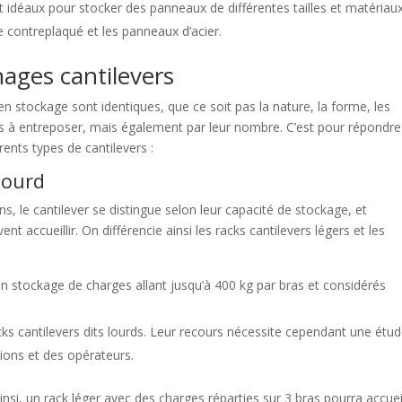
 idéaux pour stocker des panneaux de différentes tailles et matériaux
 contreplaqué et les panneaux d’acier.
nages cantilevers
 en stockage sont identiques, que ce soit pas la nature, la forme, les
 à entreposer, mais également par leur nombre. C’est pour répondre
rents types de cantilevers :
lourd
le cantilever se distingue selon leur capacité de stockage, et
 accueillir. On différencie ainsi les racks cantilevers légers et les
 stockage de charges allant jusqu’à 400 kg par bras et considérés
ks cantilevers dits lourds. Leur recours nécessite cependant une étu
tions et des opérateurs.
nsi, un rack léger avec des charges réparties sur 3 bras pourra accueil